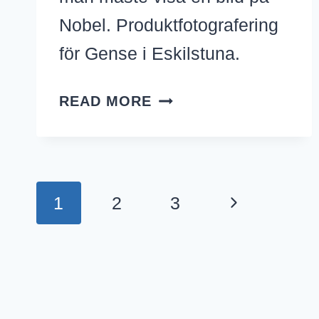
Nobel. Produktfotografering
för Gense i Eskilstuna.
GENSE
READ MORE
OCH
NOBEL
Page
Next
1
2
3
navigation
Page