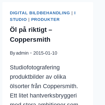
MÖBELMÄSSAN
DIGITAL BILDBEHANDLING
|
I
STUDIO
|
PRODUKTER
Öl på riktigt –
Coppersmith
By
admin
2015-01-10
Studiofotografering
produktbilder av olika
ölsorter från Coppersmith.
Ett litet hantverksbryggeri
ING
med stora ambitioner som