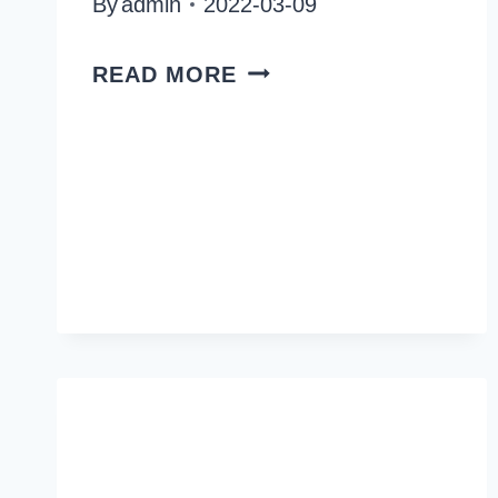
By
admin
2022-03-09
BRUNT
READ MORE
OCH
BLÅTT
I
STUDION