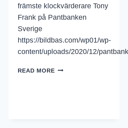
främste klockvärderare Tony
Frank på Pantbanken
Sverige
https://bildbas.com/wp01/wp-
content/uploads/2020/12/pantban
PATEK
READ MORE
PHILIPPE,
ROLEX
OCH
CARTIER