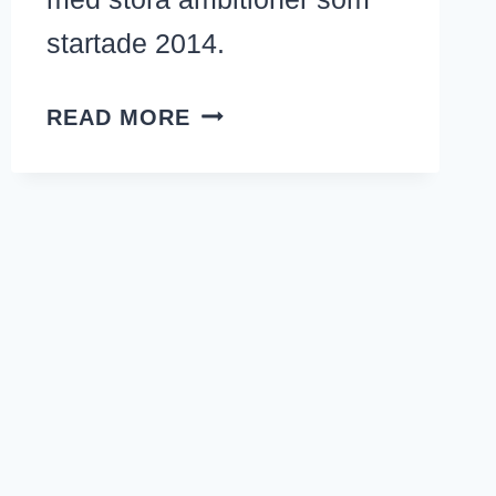
startade 2014.
ÖL
READ MORE
PÅ
RIKTIGT
–
COPPERSMITH