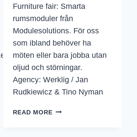
Furniture fair: Smarta
rumsmoduler från
Modulesolutions. För oss
som ibland behöver ha
ken_2020.jpg
möten eller bara jobba utan
oljud och störningar.
Agency: Werklig / Jan
Rudkiewicz & Tino Nyman
TYSTA
READ MORE
RUM
PÅ