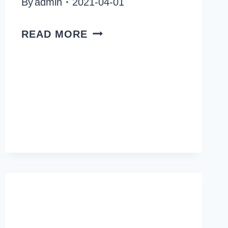
By
admin
2021-04-01
BRICKA
READ MORE
BLUES
AV
NADJA
WEDIN