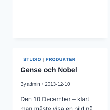
BIJOUX
I STUDIO
|
PRODUKTER
Gense och Nobel
By
admin
2013-12-10
Den 10 December – klart
man måste visa en bild på