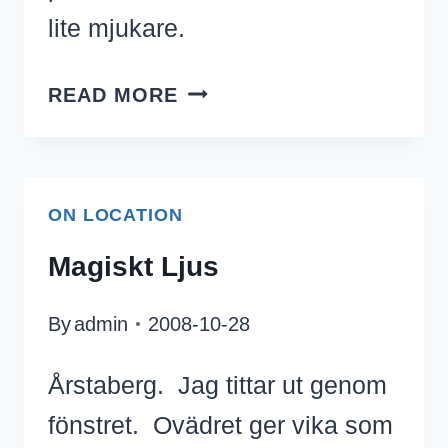
lite mjukare.
NYAMKO
READ MORE
SABUNI,
MAGDALENA
OCH
ON LOCATION
HANNA
GRAAF
Magiskt Ljus
By
admin
2008-10-28
Årstaberg. Jag tittar ut genom
fönstret. Ovädret ger vika som