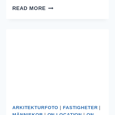
NU
READ MORE
BÖRJAR
NYA
TV-
SERIEN
UNDERDOGS
I
DIN
TV.
ARKITEKTURFOTO
|
FASTIGHETER
|
MÄNNISKOR
|
ON LOCATION
|
ON