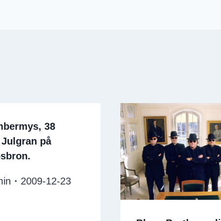
bermys, 38
 Julgran på
sbron.
min
2009-12-23