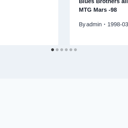
Blues Brothers al
MTG Mars -98
By
admin
1998-03