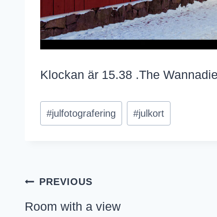
Klockan är 15.38 .The Wannadies
Post
#
julfotografering
#
julkort
Tags:
Inläggsnavigering
PREVIOUS
Room with a view