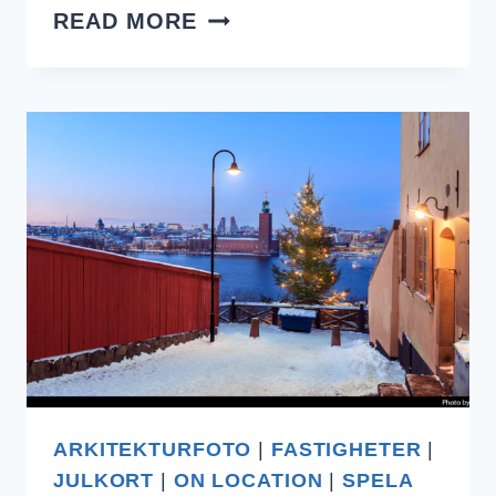
JULKORT
READ MORE
2025
ARKITEKTURFOTO
|
FASTIGHETER
|
JULKORT
|
ON LOCATION
|
SPELA