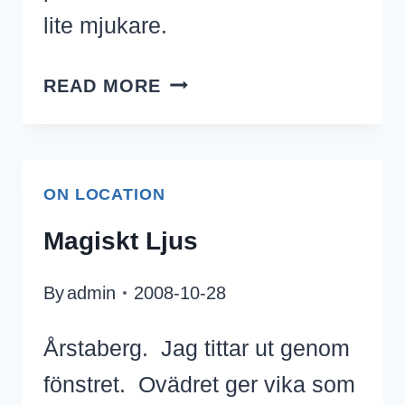
lite mjukare.
NYAMKO
READ MORE
SABUNI,
MAGDALENA
OCH
ON LOCATION
HANNA
GRAAF
Magiskt Ljus
By
admin
2008-10-28
Årstaberg. Jag tittar ut genom
fönstret. Ovädret ger vika som