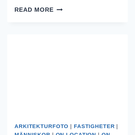
NU
READ MORE
BÖRJAR
NYA
TV-
SERIEN
UNDERDOGS
I
DIN
TV.
ARKITEKTURFOTO
|
FASTIGHETER
|
MÄNNISKOR
|
ON LOCATION
|
ON