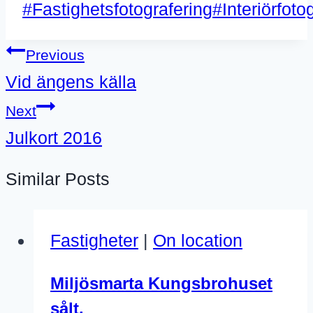
Post
#
Fastighetsfotografering
#
Interiörfoto
Tags:
Inläggsnavigering
Previous
Vid ängens källa
Next
Julkort 2016
Similar Posts
Fastigheter
|
On location
Miljösmarta Kungsbrohuset
sålt.