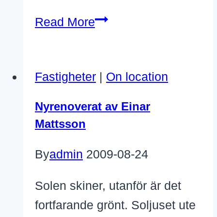
Einar
Read More
Mattsson
i
Fastigheter
|
On location
ord
&
Nyrenoverat av Einar
bild
Mattsson
2011.
By
admin
2009-08-24
Solen skiner, utanför är det
fortfarande grönt. Soljuset ute