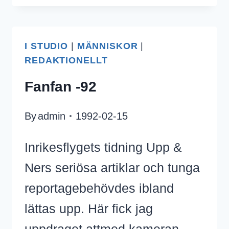
ALIAS
MTG
I STUDIO
|
MÄNNISKOR
MARS
|
REDAKTIONELLT
-98
Fanfan -92
By
admin
1992-02-15
Inrikesflygets tidning Upp &
Ners seriösa artiklar och tunga
reportagebehövdes ibland
lättas upp. Här fick jag