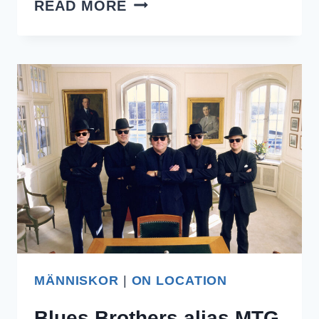
FREDRIK
READ MORE
REINFELDT
I
DECEMBER
–
00
MÄNNISKOR
|
ON LOCATION
Blues Brothers alias MTG