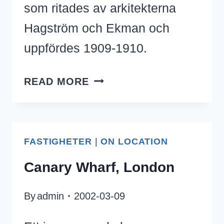
som ritades av arkitekterna
Hagström och Ekman och
uppfördes 1909-1910.
KINNEVIK
READ MORE
07.30
DEN
18
FASTIGHETER
FEBRUARI
|
ON LOCATION
2008
Canary Wharf, London
By
admin
2002-03-09