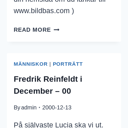
www.bildbas.com )
CANARY
READ MORE
WHARF,
LONDON
MÄNNISKOR
|
PORTRÄTT
Fredrik Reinfeldt i
December – 00
By
admin
2000-12-13
På självaste Lucia ska vi ut.