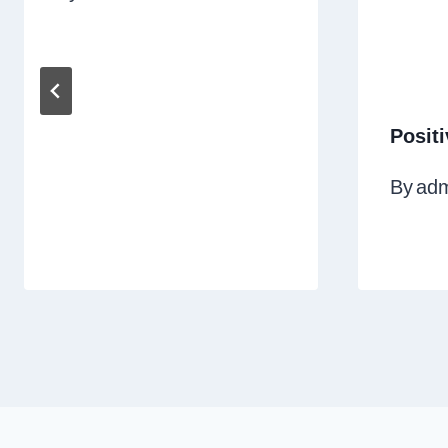
Positi
By
ad